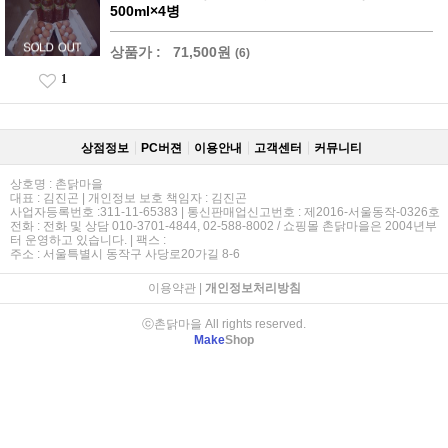
500ml×4병
상품가 :
71,500원
(6)
1
상점정보
PC버젼
이용안내
고객센터
커뮤니티
상호명 : 촌닭마을
대표 : 김진곤 | 개인정보 보호 책임자 : 김진곤
사업자등록번호 :311-11-65383 | 통신판매업신고번호 : 제2016-서울동작-0326호
전화 : 전화 및 상담 010-3701-4844, 02-588-8002 / 쇼핑몰 촌닭마을은 2004년부
터 운영하고 있습니다. | 팩스 :
주소 : 서울특별시 동작구 사당로20가길 8-6
이용약관
|
개인정보처리방침
ⓒ촌닭마을 All rights reserved.
Make
Shop