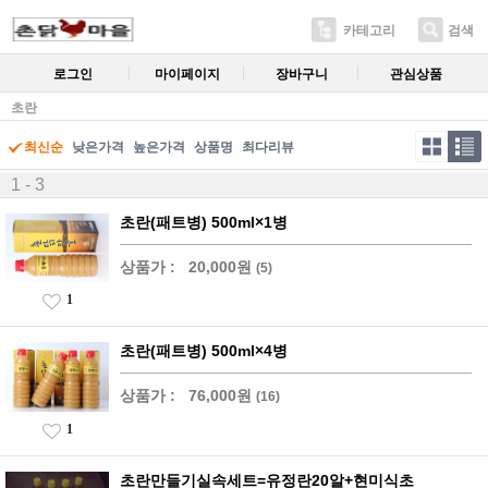
카테고리
검색
로그인
마이페이지
장바구니
관심상품
초란
최신순
낮은가격
높은가격
상품명
최다리뷰
1 - 3
초란(패트병) 500ml×1병
상품가 :
20,000원
(5)
1
초란(패트병) 500ml×4병
상품가 :
76,000원
(16)
1
초란만들기실속세트=유정란20알+현미식초