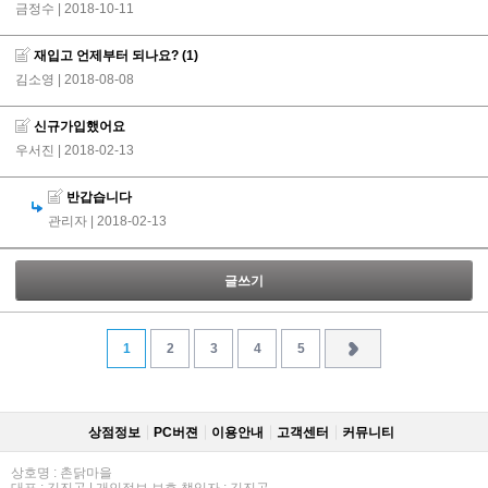
금정수
| 2018-10-11
재입고 언제부터 되나요?
(1)
김소영
| 2018-08-08
신규가입했어요
우서진
| 2018-02-13
반갑습니다
관리자
| 2018-02-13
글쓰기
1
2
3
4
5
상점정보
PC버젼
이용안내
고객센터
커뮤니티
상호명 : 촌닭마을
대표 : 김진곤 | 개인정보 보호 책임자 : 김진곤