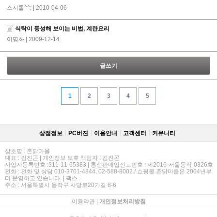
스시롤^^:
| 2010-04-06
식탁이 풍성해 보이는 비법, 계란요리
이명화
| 2009-12-14
글쓰기
1
2
3
4
5
상점정보
PC버젼
이용안내
고객센터
커뮤니티
상호명 : 촌닭마을
대표 : 김진곤 | 개인정보 보호 책임자 : 김진곤
사업자등록번호 :311-11-65383 | 통신판매업신고번호 : 제2016-서울동작-0326호
전화 : 전화 및 상담 010-3701-4844, 02-588-8002 / 쇼핑몰 촌닭마을은 2004년부
터 운영하고 있습니다. | 팩스 :
주소 : 서울특별시 동작구 사당로20가길 8-6
이용약관
|
개인정보처리방침