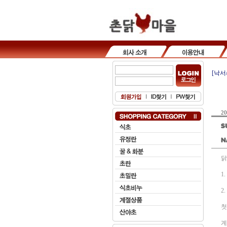
[낙서
20
닭
1
2
첫
계