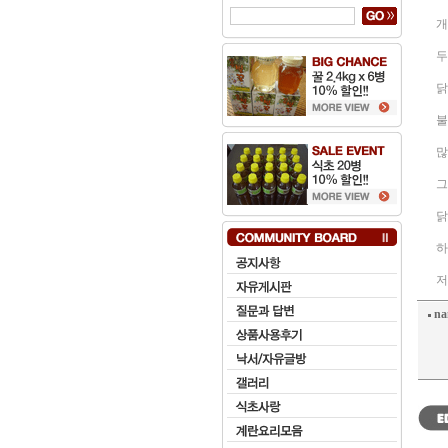
개
두
닭
불
많
그
닭
하
저
na