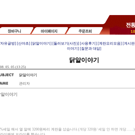
/자유글방]
[산야초]
[닭알이야기]
[둘러보기(사진)]
[사용후기]
[계란요리모음]
[게시판
이야기]
[질문과 대답]
닭알이야기
08. 05. 05 (13:25)
닭알이야기
관리자
닭알이야기
0%세일 해서 열 알에 3200원짜리 계란을 샀습니다
.(개당 320원/ 세일 안 하면 개당........)
라이팬에 프라이를 했습니다.