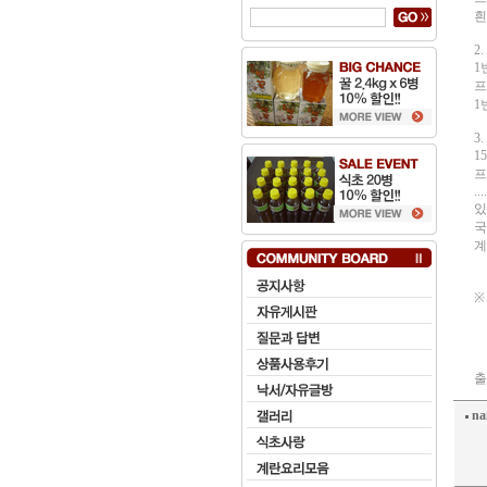
흰
2.
1
프
1
3.
1
프
....
있
국
계
※
출
na