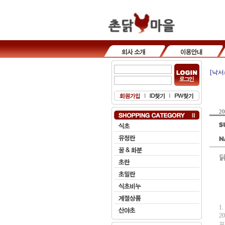
[낙서
20
1.
2
프