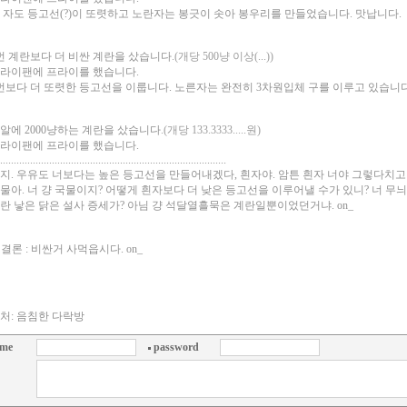
 자도 등고선(?)이 또렷하고 노란자는 봉긋이 솟아 봉우리를 만들었습니다. 맛납니다.
번 계란보다 더 비싼 계란을 샀습니다
.(개당 500냥 이상(...))
라이팬에 프라이를 했습니다.
번보다 더 또렷한 등고선을 이룹니다. 노른자는 완전히 3차원입체 구를 이루고 있습니다
5알에 2000냥하는 계란을 샀습니다
.(개당 133.3333.....원)
라이팬에 프라이를 했습니다.
...................................................................................
지. 우유도 너보다는 높은 등고선을 만들어내겠다, 흰자야. 암튼 흰자 너야 그렇다치고 노른자
물아. 너 걍 국물이지? 어떻게 흰자보다 더 낮은 등고선을 이루어낼 수가 있니? 너 무
란 낳은 닭은 설사 증세가? 아님 걍 석달열흘묵은 계란일뿐이었던거냐. on_
 결론 : 비싼거 사먹읍시다. on_
처: 음침한 다락방
me
password