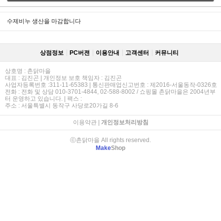
수제비누 생산을 마감합니다
상점정보
PC버젼
이용안내
고객센터
커뮤니티
상호명 : 촌닭마을
대표 : 김진곤 | 개인정보 보호 책임자 : 김진곤
사업자등록번호 :311-11-65383 | 통신판매업신고번호 : 제2016-서울동작-0326호
전화 : 전화 및 상담 010-3701-4844, 02-588-8002 / 쇼핑몰 촌닭마을은 2004년부
터 운영하고 있습니다. | 팩스 :
주소 : 서울특별시 동작구 사당로20가길 8-6
이용약관
|
개인정보처리방침
ⓒ촌닭마을 All rights reserved.
Make
Shop