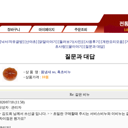
[낙서/자유글방]
[산야초]
[닭알이야기]
[둘러보기(사진)]
[사용후기]
[계란요리모음]
[
초사랑]
[꿀이야기]
[질문과 대답]
질문과 대답
상 품 명 :
몸냄새 no, 흑초비누
상품가격 :
10원
Re: 같은 비누
020/07/18 (11:58)
작성자 : 관리자
> 김도희 님께서 쓰신글 입니다. > > 초밀란 구매할때 주시는 서비스비누와 이비누는
차이점은 뭔가요?
관리자]