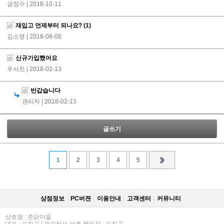
금정수
| 2018-10-11
재입고 언제부터 되나요?
(1)
김소영
| 2018-08-08
신규가입했어요
우서진
| 2018-02-13
반갑습니다
관리자
| 2018-02-13
글쓰기
1
2
3
4
5
상점정보
PC버젼
이용안내
고객센터
커뮤니티
상호명 : 촌닭마을
대표 : 김진곤 | 개인정보 보호 책임자 : 김진곤